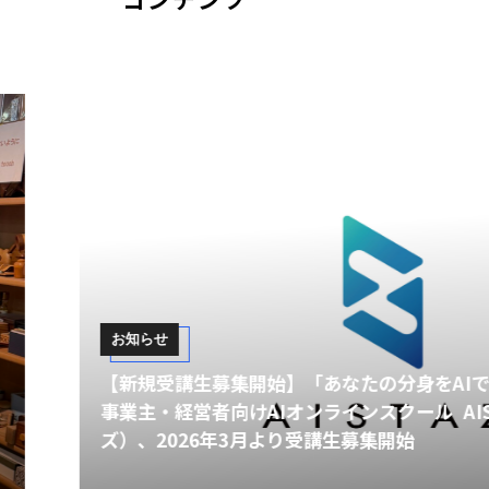
開始】「あなたの分身をAIで作る。」 ——個人
けAIオンラインスクール AISTAZ（アイスター
3月より受講生募集開始