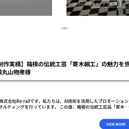
#メディア出演
#代表メッセージ
2025.11.13
画 制作実績】箱根の伝統工芸「寄木細工」の魅力を
根丸山物産様
式会社Re-railです。私たちは、AI技術を活用したプロモーション
ンサルティングを行っています。 この度、箱根の伝統工芸品「寄木細
箱根丸山物産様の伝統技術の魅力を発信するAIプロモ […]
VIEW MORE