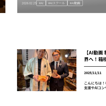
Iスクール
#AI動画
【AI動
界へ！箱
2025/11/11
こんにちは！株
支援やAIコ
工」の老舗、