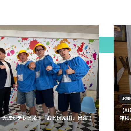
お知らせ
【AI動画 制作実績】箱根の伝統
!!』出演！
箱根丸山物産様