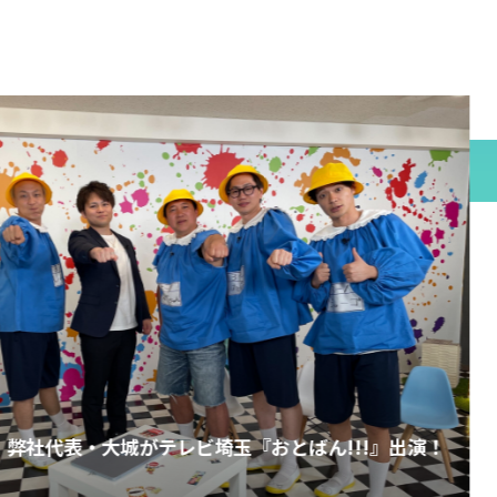
お知らせ
【AI動画 制作実績】箱根の
ん!!!』出演！
箱根丸山物産様