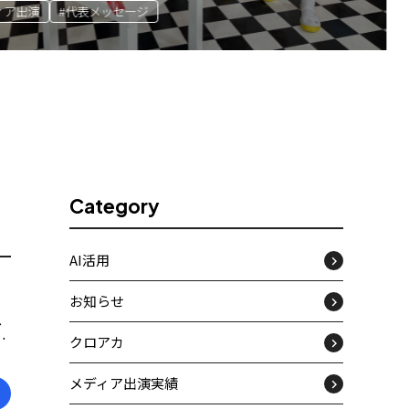
#AI動画
#伝統工芸
#
2025.11.11
』
Category
AI活用
お知らせ
へ
、
クロアカ
メディア出演実績