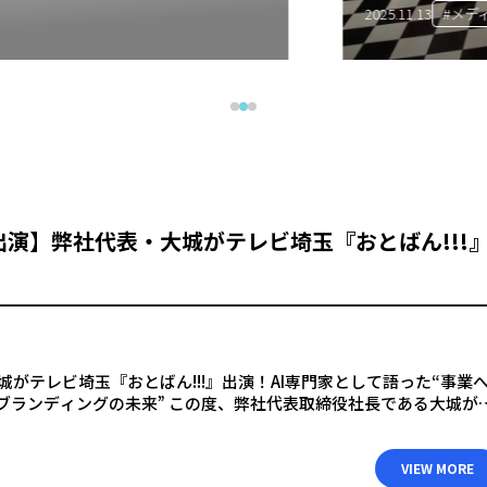
#メディア出演
#代表メッセージ
2025.11.13
出演】弊社代表・大城がテレビ埼玉『おとばん!!!
城がテレビ埼玉『おとばん!!!』出演！AI専門家として語った“事業
AIブランディングの未来” この度、弊社代表取締役社長である大城が
報バラエティ番組『おとばん!!!～ワンランクU […]
VIEW MORE