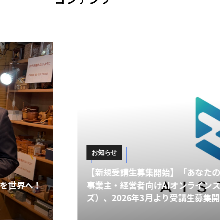
募集開始】「あなたの分身をAIで作る。」 ——個人
者向けAIオンラインスクール AISTAZ（アイスター
6年3月より受講生募集開始