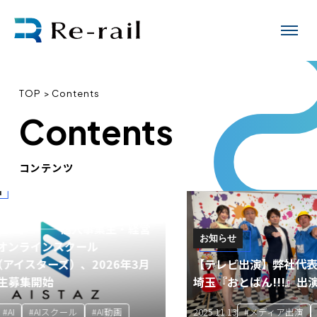
TOP
Contents
Contents
コンテンツ
募集開始】「あなたの分身
」 ——個人事業主・経営
お知らせ
ンラインスクール
イスターズ）、2026年3月
【テレビ出演】弊社代表・大
集開始
埼玉『おとばん!!!』出演！
#AIスクール
#AI動画
#メディア出演
#代
2025.11.13